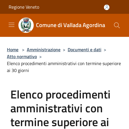
Salta al contenuto principale
Regione Veneto
Comune di Vallada Agordina
Home
>
Amministrazione
>
Documenti e dati
>
Atto normativo
>
Elenco procedimenti amministrativi con termine superiore
ai 30 giorni
Elenco procedimenti
amministrativi con
termine superiore ai