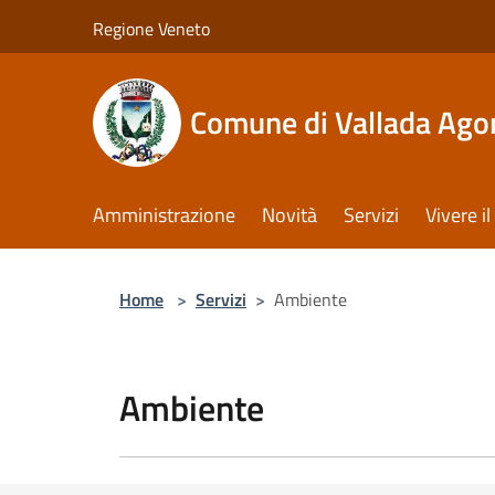
Salta al contenuto principale
Regione Veneto
Comune di Vallada Ago
Amministrazione
Novità
Servizi
Vivere 
Home
>
Servizi
>
Ambiente
Ambiente