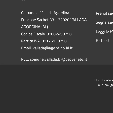
Comune di Vallada Agordina
Prenotaz
Frazione Sachet 33 - 32020 VALLADA
Segnalazi
AGORDINA (BL)
Leggi le 
Codice Fiscale: 80002490250
Richiesta
Partita IVA: 00176130250
Email:
vallada@agordino.bl.it
PEC:
comune.vallada.bl@pecveneto.it
Centralino Unico: 0437 591183
Fax: 0437 581684
Questo sito 
alla navig
RSS
Accessibilità
Privacy
Cookie
Mappa de