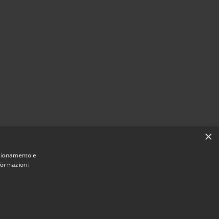
×
nzionamento e
nformazioni
Municipium
Accesso
 di Vallada Agordina • Powered by
•