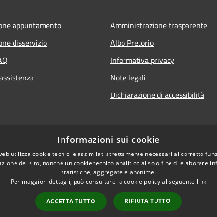
ione appuntamento
Amministrazione trasparente
one disservizio
Albo Pretorio
FAQ
Informativa privacy
 assistenza
Note legali
Dichiarazione di accessibilità
Informazioni sui cookie
web utilizza cookie tecnici e assimilati strettamente necessari al corretto fu
azione del sito, nonché un cookie tecnico analitico al solo fine di elaborare i
statistiche, aggregate e anonime.
Per maggiori dettagli, può consultare la cookie policy al seguente
link
RIFIUTA TUTTO
ACCETTA TUTTO
l sito
Copyright © 2026 • Comune