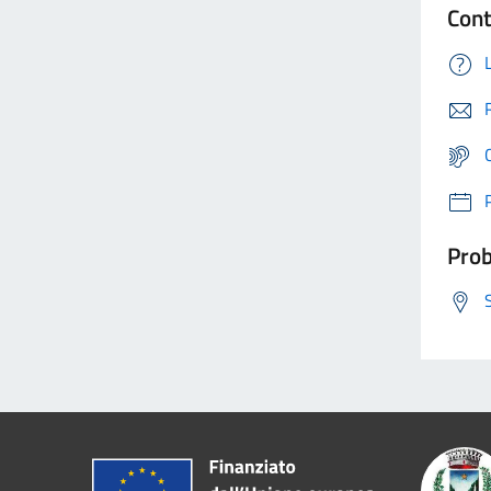
Cont
Prob