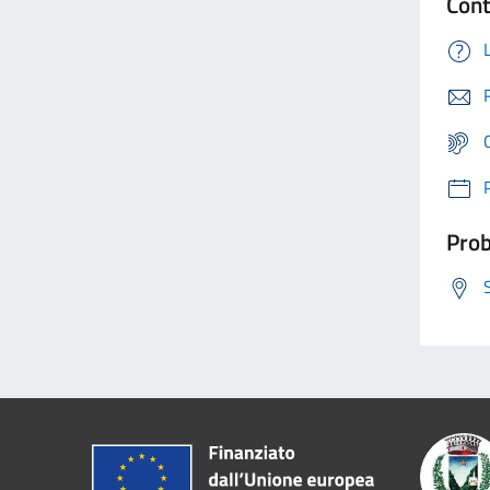
Cont
Prob