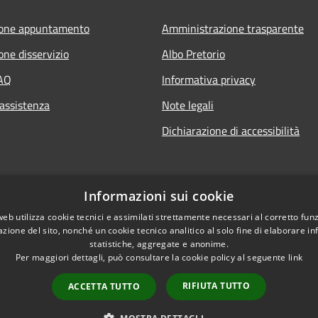
ione appuntamento
Amministrazione trasparente
one disservizio
Albo Pretorio
FAQ
Informativa privacy
 assistenza
Note legali
Dichiarazione di accessibilità
Informazioni sui cookie
web utilizza cookie tecnici e assimilati strettamente necessari al corretto fu
azione del sito, nonché un cookie tecnico analitico al solo fine di elaborare i
statistiche, aggregate e anonime.
Per maggiori dettagli, può consultare la cookie policy al seguente
link
RIFIUTA TUTTO
ACCETTA TUTTO
l sito
Copyright © 2026 • Comune