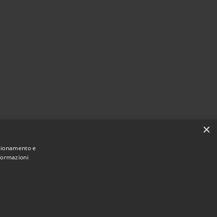
×
nzionamento e
nformazioni
Municipium
Accesso
 di Vallada Agordina • Powered by
•
redazione