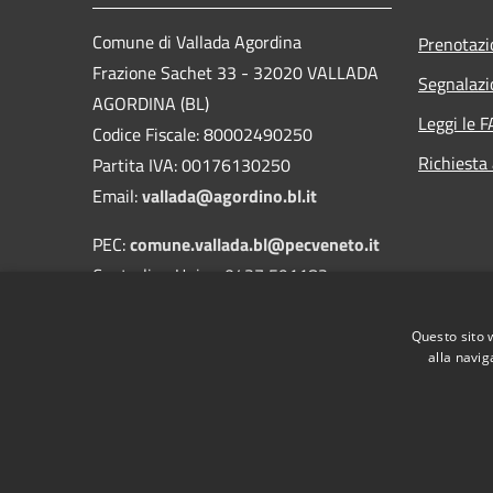
Comune di Vallada Agordina
Prenotaz
Frazione Sachet 33 - 32020 VALLADA
Segnalazi
AGORDINA (BL)
Leggi le 
Codice Fiscale: 80002490250
Richiesta
Partita IVA: 00176130250
Email:
vallada@agordino.bl.it
PEC:
comune.vallada.bl@pecveneto.it
Centralino Unico: 0437 591183
Fax: 0437 581684
Questo sito 
alla navig
RSS
Accessibilità
Privacy
Cookie
Mappa de