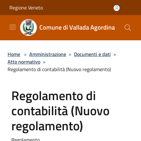
Salta al contenuto principale
Regione Veneto
Comune di Vallada Agordina
Home
>
Amministrazione
>
Documenti e dati
>
Atto normativo
>
Regolamento di contabilità (Nuovo regolamento)
Regolamento di
contabilità (Nuovo
regolamento)
Regolamento