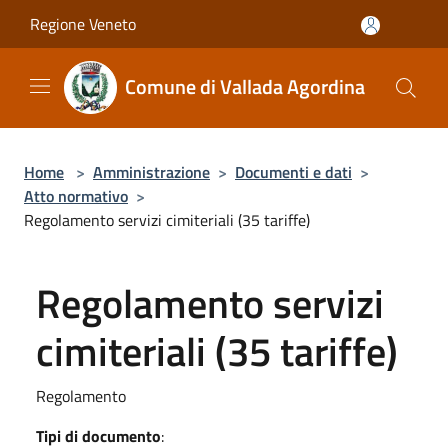
Salta al contenuto principale
Regione Veneto
Comune di Vallada Agordina
Home
>
Amministrazione
>
Documenti e dati
>
Atto normativo
>
Regolamento servizi cimiteriali (35 tariffe)
Regolamento servizi
cimiteriali (35 tariffe)
Regolamento
Tipi di documento
: