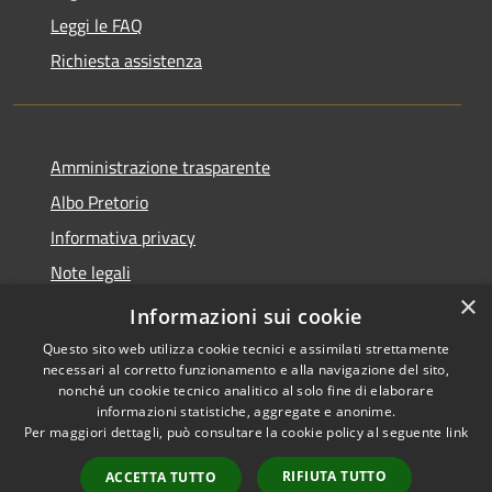
Leggi le FAQ
Richiesta assistenza
Amministrazione trasparente
Albo Pretorio
Informativa privacy
Note legali
×
Dichiarazione di accessibilità
Informazioni sui cookie
Questo sito web utilizza cookie tecnici e assimilati strettamente
necessari al corretto funzionamento e alla navigazione del sito,
nonché un cookie tecnico analitico al solo fine di elaborare
informazioni statistiche, aggregate e anonime.
RSS
Copyright © 2026 • Comune di
Per maggiori dettagli, può consultare la cookie policy al seguente
link
Accessibilità
Vallada Agordina • Powered by
Privacy
Municipium
Accesso
•
RIFIUTA TUTTO
ACCETTA TUTTO