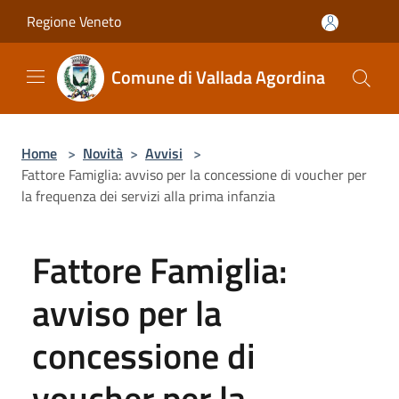
Salta al contenuto principale
Regione Veneto
Comune di Vallada Agordina
Home
>
Novità
>
Avvisi
>
Fattore Famiglia: avviso per la concessione di voucher per
la frequenza dei servizi alla prima infanzia
Fattore Famiglia:
avviso per la
concessione di
voucher per la