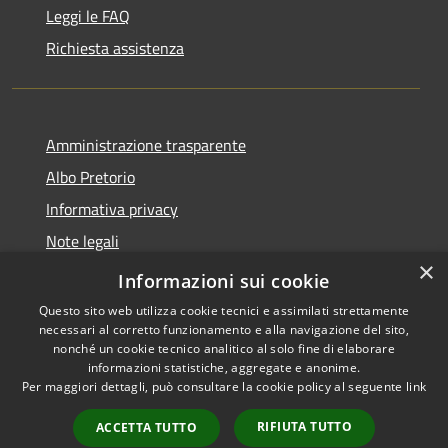
Leggi le FAQ
Richiesta assistenza
Amministrazione trasparente
Albo Pretorio
Informativa privacy
Note legali
×
Dichiarazione di accessibilità
Informazioni sui cookie
Questo sito web utilizza cookie tecnici e assimilati strettamente
necessari al corretto funzionamento e alla navigazione del sito,
nonché un cookie tecnico analitico al solo fine di elaborare
informazioni statistiche, aggregate e anonime.
RSS
Copyright © 2026 • Comune di
Per maggiori dettagli, può consultare la cookie policy al seguente
link
Accessibilità
Vallada Agordina • Powered by
Privacy
Municipium
Accesso
•
RIFIUTA TUTTO
ACCETTA TUTTO
Cookie
redazione