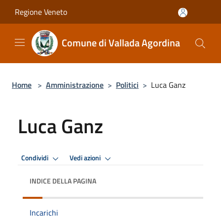
Salta al contenuto principale
Regione Veneto
Comune di Vallada Agordina
Home
>
Amministrazione
>
Politici
>
Luca Ganz
Luca Ganz
Condividi
Vedi azioni
INDICE DELLA PAGINA
Incarichi