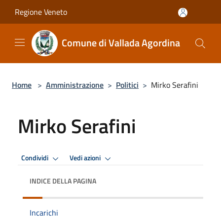
Salta al contenuto principale
Regione Veneto
Comune di Vallada Agordina
Home
>
Amministrazione
>
Politici
>
Mirko Serafini
Mirko Serafini
Condividi
Vedi azioni
INDICE DELLA PAGINA
Incarichi