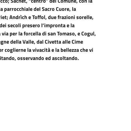
occo; Sachet, “centro” del Comune, con la
sa parrocchiale del Sacro Cuore, la
t; Andrìch e Toffol, due frazioni sorelle,
 dei secoli presero l’impronta e la
 via per la forcella di san Tomaso, e Cogul,
gne della Valle, dal Civetta alle Cime
coglierne la vivacità e la bellezza che vi
editando, osservando ed ascoltando.