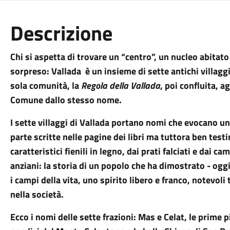
Descrizione
Chi si aspetta di trovare un “centro”, un nucleo abitato
sorpreso: Vallada è un insieme di sette antichi villagg
sola comunità, la
Regola della Vallada
, poi confluita, a
Comune dallo stesso nome.
I sette villaggi di Vallada portano nomi che evocano un
parte scritte nelle pagine dei libri ma tuttora ben test
caratteristici fienili in legno, dai prati falciati e dai c
anziani: la storia di un popolo che ha dimostrato - og
i campi della vita, uno spirito libero e franco, notevoli 
nella società.
Ecco i nomi delle sette frazioni: Mas e Celat, le prime p