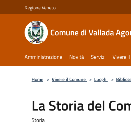
Salta al contenuto principale
Regione Veneto
Comune di Vallada Ago
Amministrazione
Novità
Servizi
Vivere 
Home
>
Vivere il Comune
>
Luoghi
>
Bibliot
La Storia del C
Storia