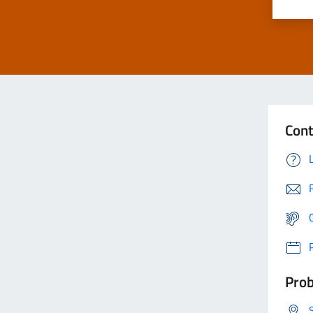
Cont
Prob