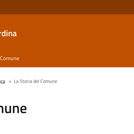
rdina
il Comune
eca
>
La Storia del Comune
omune