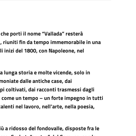
 che porti il nome “Vallada” resterà
i, riuniti fin da tempo immemorabile in una
gli inizi del 1800, con Napoleone, nel
a lunga storia e molte vicende, solo in
imoniate dalle antiche case, dai
ampi coltivati, dai racconti trasmessi dagli
gi come un tempo – un forte impegno in tutti
talenti nel lavoro, nell’arte, nella poesia,
iù a ridosso del fondovalle, disposte fra le