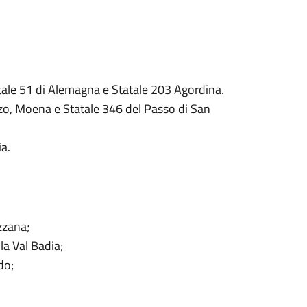
tale 51 di Alemagna e Statale 203 Agordina.
zo, Moena e Statale 346 del Passo di San
a.
zzana;
la Val Badia;
do;