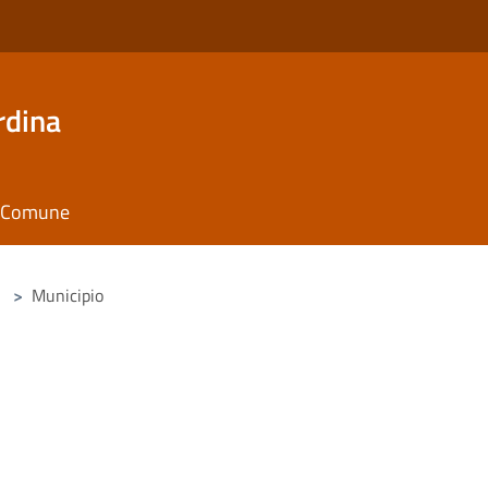
rdina
il Comune
>
Municipio