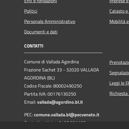
Enti e fondazioni
Imprese 
Politici
Catasto e
Personale Amministrativo
Mobilità e
Documenti e dati
CONTATTI
Comune di Vallada Agordina
Prenotaz
Frazione Sachet 33 - 32020 VALLADA
Segnalazi
AGORDINA (BL)
Leggi le 
Codice Fiscale: 80002490250
Richiesta
Partita IVA: 00176130250
Email:
vallada@agordino.bl.it
PEC:
comune.vallada.bl@pecveneto.it
Centralino Unico: 0437 591183