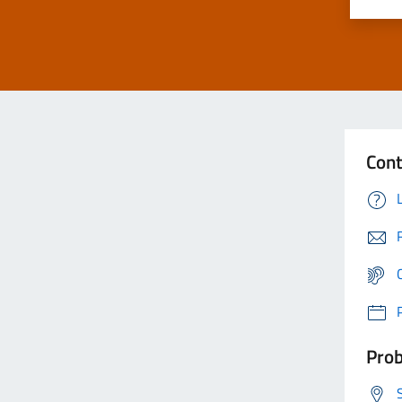
Cont
Prob