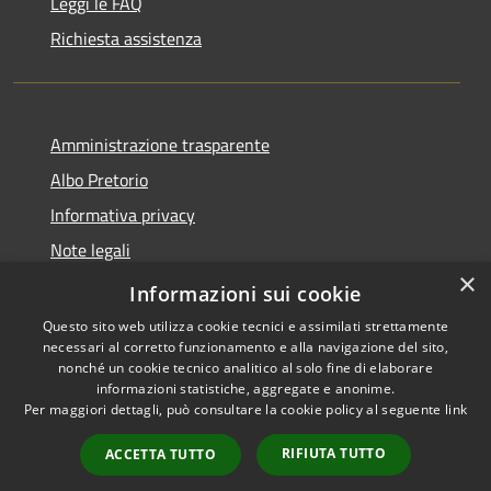
Leggi le FAQ
Richiesta assistenza
Amministrazione trasparente
Albo Pretorio
Informativa privacy
Note legali
×
Dichiarazione di accessibilità
Informazioni sui cookie
Questo sito web utilizza cookie tecnici e assimilati strettamente
necessari al corretto funzionamento e alla navigazione del sito,
nonché un cookie tecnico analitico al solo fine di elaborare
informazioni statistiche, aggregate e anonime.
RSS
Copyright © 2026 • Comune di
Per maggiori dettagli, può consultare la cookie policy al seguente
link
Accessibilità
Vallada Agordina • Powered by
Privacy
Municipium
Accesso
•
RIFIUTA TUTTO
ACCETTA TUTTO
Cookie
redazione